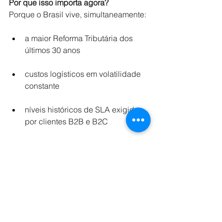
Por que isso importa agora?
Porque o Brasil vive, simultaneamente:
a maior Reforma Tributária dos 
últimos 30 anos 
custos logísticos em volatilidade 
constante 
níveis históricos de SLA exigidos 
por clientes B2B e B2C 
aumento de risco operacional e 
ambiental 
Empresas que não redesenharem sua 
malha com precisão matemática vão 
perder margem rapidamente.