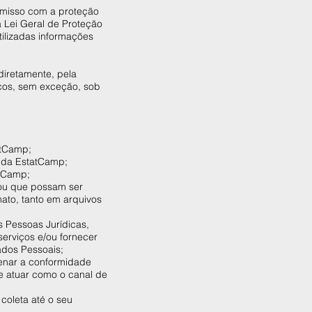
omisso com a proteção
 Lei Geral de Proteção
ilizadas informações
ndiretamente, pela
iços, sem exceção, sob
tatCamp;
is da EstatCamp;
tatCamp;
 ou que possam ser
mato, tanto em arquivos
 Pessoas Jurídicas,
erviços e/ou fornecer
Dados Pessoais;
enar a conformidade
de atuar como o canal de
coleta até o seu