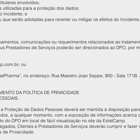
titulares envolvidos;
as utilizadas para a proteção dos dados;
o Incidente; e
 que serão adotadas para reverter ou mitigar os efeitos do Incidente
onamentos, comunicações ou requerimentos relacionados ao tratamen
us Prestadores de Serviços poderão ser direcionados ao DPO, por m
mp.com.br
; ou
atPharma”, no endereço: Rua Maestro Joao Seppe, 900 - Sala 171B, 
MENTO DA POLÍTICA DE PRIVACIDADE
PESSOAIS
de e Proteção de Dados Pessoais deverá ser mantida à disposição par
Dados, a qualquer momento, com a exposição de informações acerca d
o do DPO em local de fácil visualização no site da EstatCamp.
gados, Clientes e Prestadores de Serviços deverão cumprir e fazer v
as de Privacidade.