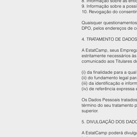
8. Informação sobre as ent
9. Informação sobre a poss
10. Revogação do consentim
Quaisquer questionamentos 
DPO, pelos endereços de co
4. TRATAMENTO DE DADOS
A EstatCamp, seus Empregad
estritamente necessários à
comunicado aos Titulares
(i) da finalidade para a qua
(ii) do fundamento legal pa
(iii) da identificação e in
(iv) de referência expressa
Os Dados Pessoais tratados
término do seu tratamento 
superior.
5. DIVULGAÇÃO DOS DAD
A EstatCamp poderá divulgar