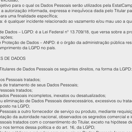
 exclusão;
 objetivo para o qual os Dados Pessoais serão utilizados pela EstatCam
a a autorização informada, expressa e inequÍvoca dada pelo Titular 
ara uma finalidade especÍfica;
a: é qualquer incidente relacionado ao vazamento e/ou mau uso a qua
 de Dados – LGPD: é a Lei Federal nº 13.709/18, que versa sobre a p
rações;
e Proteção de Dados – ANPD: é o órgão da administração pública re
 cumprimento da LGPD no país.
RES DE DADOS
itulares de Dados Pessoais os seguintes direitos, na forma da LGPD
dos Pessoais tratados;
ia de tratamento de seus Dados Pessoais;
essoais tratados;
ados Pessoais incompletos, inexatos ou desatualizados;
ou eliminação de Dados Pessoais desnecessários, excessivos ou trat
sposto na LGPD;
Pessoais a outro fornecedor de serviço ou produto, mediante requisiç
ação da autoridade nacional, observados os segredos comercial e in
ssoais tratados com o consentimento do Titular, exceto na hipótese 
nos termos dessa política e do art. 16, da LGPD;