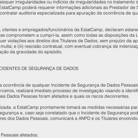
isquer irregularidades ou indícios de irregularidades no tratamento
 EstatCamp poderá requerer informações adicionais ao Prestador de S
contratar auditoria especializada para apuração da ocorrência de qu
, clientes e empregados/funcionários da EstatCamp, declaram estare
 e se comprometem a cumpri-la, assim como todas as disposições da L
uer violações aos direitos dos Titulares de Dados, sem prejuízo da a
i) multa; e (iii) rescisão contratual, com eventual cobrança de indeni
ação da gravidade do episódio.
NCIDENTES DE SEGURANÇA DE DADOS
r a ocorrência de qualquer Incidente de Segurança de Dados Pessoais
rceiros, realizará imediato processo de investigação visando a identi
ais Dados Pessoas foram afetados e quais os riscos decorrentes.
alizada, a EstatCamp prontamente tomará as medidas necessárias para
 Segurança e, caso seja constatado que o Incidente de Segurança pod
ares dos Dados Pessoais, comunicará a ANPD e os Titulares envolvidos
 Pessoais afetados;