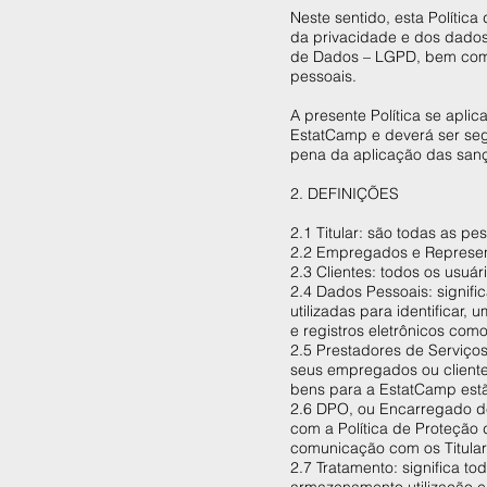
Neste sentido, esta Políti
da privacidade e dos dados 
de Dados – LGPD, bem como 
pessoais.
A presente Política se aplic
EstatCamp e deverá ser seg
pena da aplicação das sanç
2. DEFINIÇÕES
2.1 Titular: são todas as 
2.2 Empregados e Represen
2.3 Clientes: todos os usuá
2.4 Dados Pessoais: signif
utilizadas para identificar
e registros eletrônicos co
2.5 Prestadores de Serviço
seus empregados ou cliente
bens para a EstatCamp estão
2.6 DPO, ou Encarregado d
com a Política de Proteção 
comunicação com os Titula
2.7 Tratamento: significa t