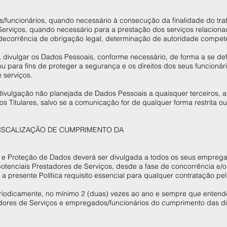
/funcionários, quando necessário à consecução da finalidade do tr
Serviços, quando necessário para a prestação dos serviços relaciona
decorrência de obrigação legal, determinação de autoridade competen
 divulgar os Dados Pessoais, conforme necessário, de forma a se de
ou para fins de proteger a segurança e os direitos dos seus funcion
e serviços.
ivulgação não planejada de Dados Pessoais a quaisquer terceiros,
os Titulares, salvo se a comunicação for de qualquer forma restrita o
FISCALIZAÇÃO DE CUMPRIMENTO DA
E
de e Proteção de Dados deverá ser divulgada a todos os seus emprega
potenciais Prestadores de Serviços, desde a fase de concorrência e/
a presente Política requisito essencial para qualquer contratação p
odicamente, no mínimo 2 (duas) vezes ao ano e sempre que entende
adores de Serviços e empregados/funcionários do cumprimento das di