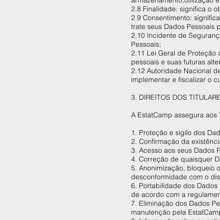
armazenamento,utilização e
2.8 Finalidade: significa o
2.9 Consentimento: signific
trate seus Dados Pessoais p
2.10 Incidente de Seguranç
Pessoais;
2.11 Lei Geral de Proteção
pessoais e suas futuras alte
2.12 Autoridade Nacional d
implementar e fiscalizar o
3. DIREITOS DOS TITULA
A EstatCamp assegura aos T
1. Proteção e sigilo dos Da
2. Confirmação da existênc
3. Acesso aos seus Dados P
4. Correção de quaisquer D
5. Anonimização, bloqueio 
desconformidade com o di
6. Portabilidade dos Dados 
de acordo com a regulament
7. Eliminação dos Dados Pe
manutenção pela EstatCamp 