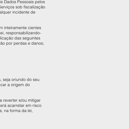
 de Dados Pessoais pelos
erviços sob fiscalização
alquer incidente de
m inteiramente cientes
ei, responsabilizando-
plicação das seguintes
zação por perdas e danos;
, seja oriundo do seu
ficar a origem do
 reverter e/ou mitigar
erá acarretar em risco
, na forma da lei,