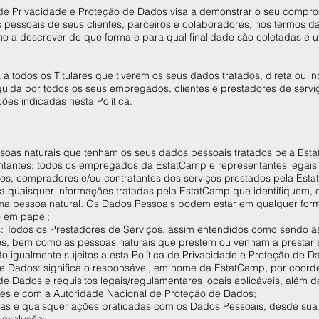
ca de Privacidade e Proteção de Dados visa a demonstrar o seu compr
pessoais de seus clientes, parceiros e colaboradores, nos termos da
a descrever de que forma e para qual finalidade são coletadas e ut
a a todos os Titulares que tiverem os seus dados tratados, direta ou i
uida por todos os seus empregados, clientes e prestadores de serv
ões indicadas nesta Política.
pessoas naturais que tenham os seus dados pessoais tratados pela Es
tantes: todos os empregados da EstatCamp e representantes lega
rios, compradores e/ou contratantes dos serviços prestados pela Es
ica quaisquer informações tratadas pela EstatCamp que identifiquem,
, uma pessoa natural. Os Dados Pessoais podem estar em qualquer for
mo em papel;
s: Todos os Prestadores de Serviços, assim entendidos como sendo as
s, bem como as pessoas naturais que prestem ou venham a prestar s
 igualmente sujeitos a esta Política de Privacidade e Proteção de 
e Dados: significa o responsável, em nome da EstatCamp, por coord
de Dados e requisitos legais/regulamentares locais aplicáveis, além 
res e com a Autoridade Nacional de Proteção de Dados;
odas e quaisquer ações praticadas com os Dados Pessoais, desde sua 