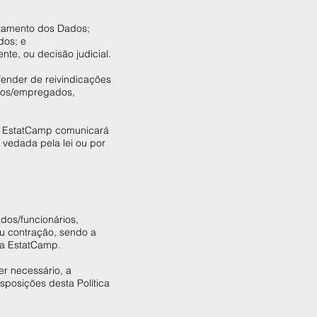
atamento dos Dados;
dos; e
te, ou decisão judicial.
fender de reivindicações
ários/empregados,
 a EstatCamp comunicará
u vedada pela lei ou por
dos/funcionários,
ou contração, sendo a
ela EstatCamp.
r necessário, a
sposições desta Política