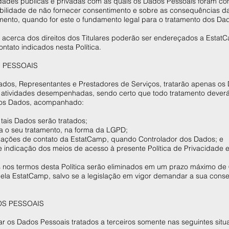
idades públicas e privadas com as quais os Dados Pessoais foram co
ibilidade de não fornecer consentimento e sobre as consequências da
ento, quando for este o fundamento legal para o tratamento dos Da
acerca dos direitos dos Titulares poderão ser endereçados a Estat
ntato indicados nesta Política.
 PESSOAIS
os, Representantes e Prestadores de Serviços, tratarão apenas os
s atividades desempenhadas, sendo certo que todo tratamento dever
 dos Dados, acompanhado:
l tais Dados serão tratados;
ra o seu tratamento, na forma da LGPD;
formações de contato da EstatCamp, quando Controlador dos Dados; e
 e indicação dos meios de acesso à presente Política de Privacidade
 nos termos desta Política serão eliminados em um prazo máximo de 
pela EstatCamp, salvo se a legislação em vigor demandar a sua cons
OS PESSOAIS
 os Dados Pessoais tratados a terceiros somente nas seguintes situa