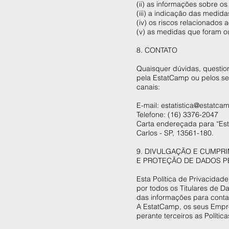
(ii) as informações sobre os 
(iii) a indicação das medid
(iv) os riscos relacionados a
(v) as medidas que foram ou
8. CONTATO
Quaisquer dúvidas, questi
pela EstatCamp ou pelos se
canais:
E-mail:
estatistica@estatca
Telefone: (16) 3376-2047
Carta endereçada para “Est
Carlos - SP, 13561-180.
9. DIVULGAÇÃO E CUMPRI
E PROTEÇÃO DE DADOS 
Esta Política de Privacida
por todos os Titulares de 
das informações para contat
A EstatCamp, os seus Empre
perante terceiros as Polític