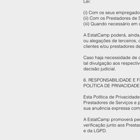
Lei:
(i) Com os seus empregados
(ii) Com os Prestadores de 
(iii) Quando necessário em 
A EstatCamp poderá, ainda,
ou alegações de terceiros, 
clientes e/ou prestadores d
Caso haja necessidade de d
tal divulgação aos respectiv
decisão judicial.
6. RESPONSABILIDADE E 
POLÍTICA DE PRIVACIDAD
Esta Política de Privacida
Prestadores de Serviços e 
sua anuência expressa com 
A EstatCamp promoverá peri
verificação junto aos Prest
e da LGPD.